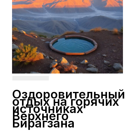
Оздоровительный
отдых на горячих
источниках
Верхнего
Бирагзана