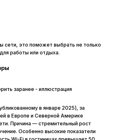
ы сети, это поможет выбрать не только
для работы или отдыха.
фры
публикованному в январе 2025), за
ей в Европе и Северной Америке
ети. Причина — стремительный рост
ючение. Особенно высокие показатели
сть Wi-Fi в гостиницах превышает 50