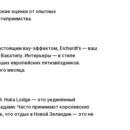
окие оценки от опытных
степриимства.
астоящим вау-эффектом, Eichardt’s — ваш
 Вакатипу. Интерьеры — в стиле
чших европейских пятизвёздников.
го месяца.
й. Huka Lodge — это уединённый
адами. Часто принимают королевских
е, что отдых в Новой Зеландии — это не