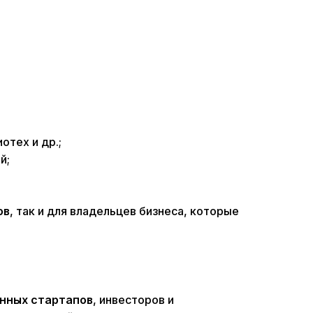
отех и др.;
й;
ов
, так и для владельцев бизнеса, которые
анных стартапов
, инвесторов и