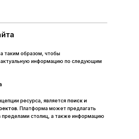
айта
а таким образом, чтобы
и актуальную информацию по следующим
а
нцепции ресурса, является
поиск и
оектов
. Платформа может предлагать
а пределами столиц, а также информацию